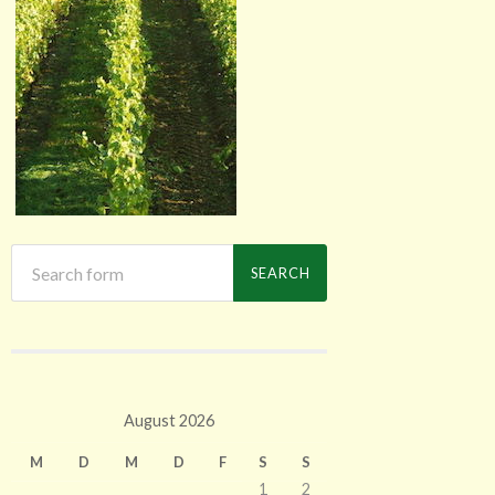
August 2026
M
D
M
D
F
S
S
1
2