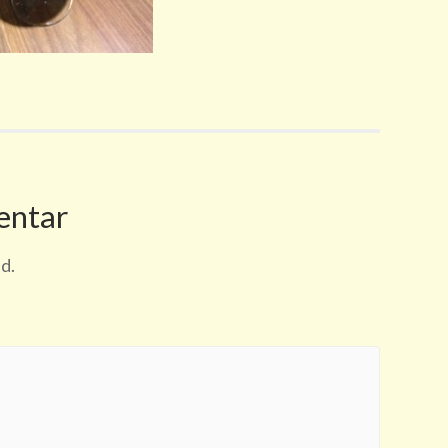
entar
d.