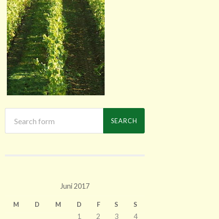
Juni 2017
M
D
M
D
F
S
S
1
2
3
4